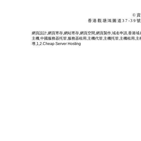
©
香港觀塘鴻圖道
37-3
網頁設計
,
網頁寄存
,
網站寄存
,
網頁空間
,
網頁製作
,
域名申請
,
香港域
主機
,
中國服務器托管
,
服務器租用
,
主機代管
,
主機托管
,
主機租用
,
主
導
,
1
,
2
.
Cheap Server Hosting