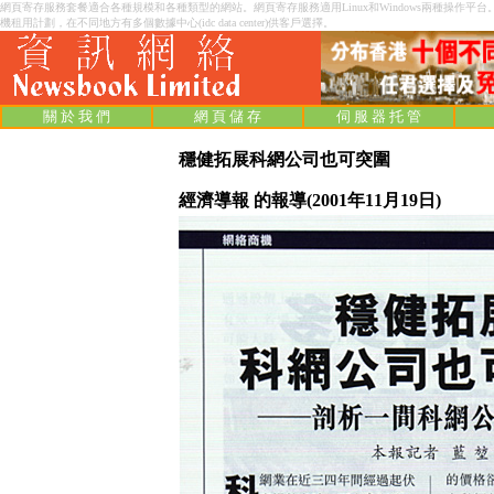
網頁寄存服務套餐適合各種規模和各種類型的網站。網頁寄存服務適用Linux和Windows兩種操作平台
機租用計劃，在不同地方有多個數據中心(idc data center)供客戶選擇。
關 於 我 們
網 頁 儲 存
伺 服 器 托 管
穩健拓展科網公司也可突圍
經濟導報
的報導(2001年11月19日)